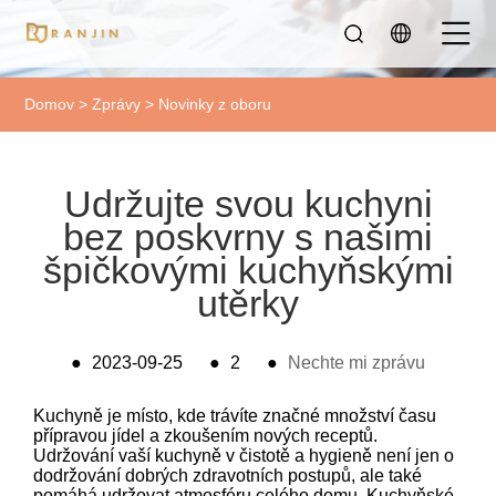
Domov
>
Zprávy
>
Novinky z oboru
Udržujte svou kuchyni
bez poskvrny s našimi
špičkovými kuchyňskými
utěrky
●
2023-09-25
●
2
●
Nechte mi zprávu
Kuchyně je místo, kde trávíte značné množství času
přípravou jídel a zkoušením nových receptů.
Udržování vaší kuchyně v čistotě a hygieně není jen o
dodržování dobrých zdravotních postupů, ale také
pomáhá udržovat atmosféru celého domu. Kuchyňské