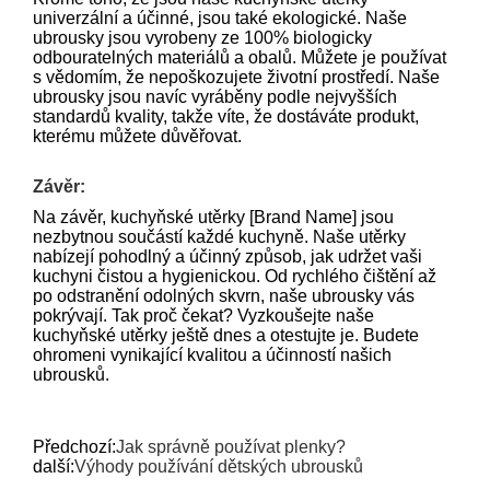
univerzální a účinné, jsou také ekologické. Naše
ubrousky jsou vyrobeny ze 100% biologicky
odbouratelných materiálů a obalů. Můžete je používat
s vědomím, že nepoškozujete životní prostředí. Naše
ubrousky jsou navíc vyráběny podle nejvyšších
standardů kvality, takže víte, že dostáváte produkt,
kterému můžete důvěřovat.
Závěr:
Na závěr, kuchyňské utěrky [Brand Name] jsou
nezbytnou součástí každé kuchyně. Naše utěrky
nabízejí pohodlný a účinný způsob, jak udržet vaši
kuchyni čistou a hygienickou. Od rychlého čištění až
po odstranění odolných skvrn, naše ubrousky vás
pokrývají. Tak proč čekat? Vyzkoušejte naše
kuchyňské utěrky ještě dnes a otestujte je. Budete
ohromeni vynikající kvalitou a účinností našich
ubrousků.
Předchozí:
Jak správně používat plenky?
další:
Výhody používání dětských ubrousků