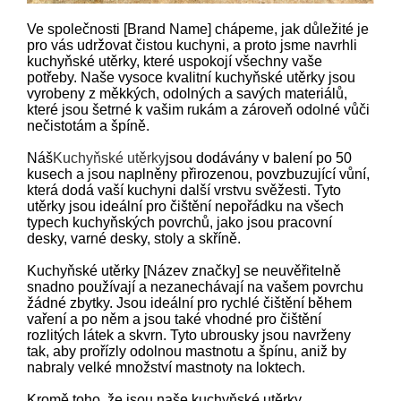
Ve společnosti [Brand Name] chápeme, jak důležité je
pro vás udržovat čistou kuchyni, a proto jsme navrhli
kuchyňské utěrky, které uspokojí všechny vaše
potřeby. Naše vysoce kvalitní kuchyňské utěrky jsou
vyrobeny z měkkých, odolných a savých materiálů,
které jsou šetrné k vašim rukám a zároveň odolné vůči
nečistotám a špíně.
Náš
Kuchyňské utěrky
jsou dodávány v balení po 50
kusech a jsou naplněny přirozenou, povzbuzující vůní,
která dodá vaší kuchyni další vrstvu svěžesti. Tyto
utěrky jsou ideální pro čištění nepořádku na všech
typech kuchyňských povrchů, jako jsou pracovní
desky, varné desky, stoly a skříně.
Kuchyňské utěrky [Název značky] se neuvěřitelně
snadno používají a nezanechávají na vašem povrchu
žádné zbytky. Jsou ideální pro rychlé čištění během
vaření a po něm a jsou také vhodné pro čištění
rozlitých látek a skvrn. Tyto ubrousky jsou navrženy
tak, aby prořízly odolnou mastnotu a špínu, aniž by
nabraly velké množství mastnoty na loktech.
Kromě toho, že jsou naše kuchyňské utěrky